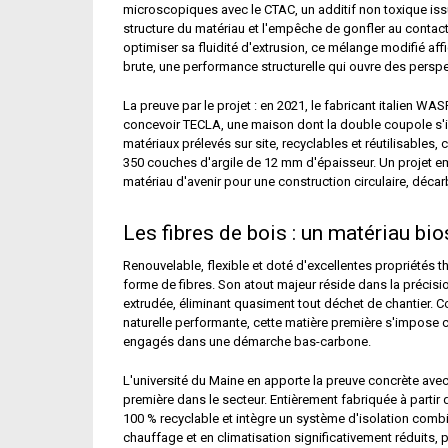
microscopiques avec le CTAC, un additif non toxique issu 
structure du matériau et l'empêche de gonfler au contact 
optimiser sa fluidité d'extrusion, ce mélange modifié affi
brute, une performance structurelle qui ouvre des perspe
La preuve par le projet : en 2021, le fabricant italien WAS
concevoir TECLA, une maison dont la double coupole s'i
matériaux prélevés sur site, recyclables et réutilisable
350 couches d'argile de 12 mm d'épaisseur. Un projet embl
matériau d'avenir pour une construction circulaire, déca
Les fibres de bois : un matériau bi
Renouvelable, flexible et doté d'excellentes propriétés t
forme de fibres. Son atout majeur réside dans la précisi
extrudée, éliminant quasiment tout déchet de chantier. C
naturelle performante, cette matière première s'impose 
engagés dans une démarche bas-carbone.
L'université du Maine en apporte la preuve concrète av
première dans le secteur. Entièrement fabriquée à partir 
100 % recyclable et intègre un système d'isolation combin
chauffage et en climatisation significativement réduits,