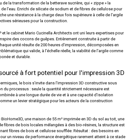
de la transformation de la betterave sucrière, qui « zippe » la
de l'eau. Enrichi de silicate de sodium et de fibres de cellulose pour
che une résistance à la charge deux fois supérieure à celle de l'argile
ctives sérieuses pour la construction.
P et le cabinet Mario Cucinella Architects ont uni leurs expertises pour
nspire des cocons de guêpes. Entièrement construite à partir de
s, chaque unité résulte de 200 heures d'impression, décomposées en
ématique qui valide, à l'échelle réelle, la viabilité de l'argile comme
rbonée et durable.
osourcé à fort potentiel pour l'impression 3D
hermiques, le bois s'invite dans l'impression 3D constructive sous
on du processus : seule la quantité strictement nécessaire est
ombinée à une longue durée de vie et à une capacité d'isolation
comme un levier stratégique pour les acteurs de la construction
ec BioHome3D, une maison de 55 m² imprimée en 3D du sol au toit, une
de fibres de bois locales mélangées à des bio-résines, la structure est
ant fibres de bois et cellulose soufflée. Résultat : des besoins en
 pour un niveau de performance énergétique rarement atteint à ce stade