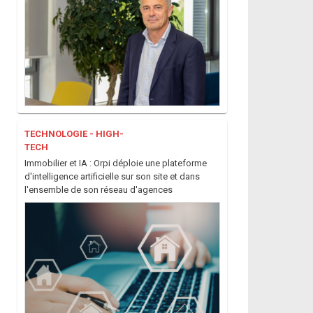
Technologie - High-
Technologie - High-
tech
tech
Immobilier de luxe :
Recherche
les innovations
immobilière avec
technologiques clés
ChatGPT :
qui ...
opportunités et défis
p ...
TECHNOLOGIE - HIGH-
TECH
Immobilier et IA : Orpi déploie une plateforme
Financement /
Analyse
d'intelligence artificielle sur son site et dans
Investissement
Mandats immobiliers
l'ensemble de son réseau d'agences
Démembrement de
: comparatif des
propriété :
avantages et risques
opportunités et
po ...
risques pour les ...