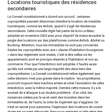
Locations touristiques des résidences
secondaires
Le Conseil constitutionnel a donné son accord : certaines
copropriétés peuvent désormais interdire la location de meublés
touristiques, comme les Airbnb, quand il s'agit de résidences
secondaires. Cette nouvelle règle fait partie de la loi Le Meur,
adoptée en novembre 2025 avec pour objectif de mieux encadrer la
jungle des locations sur des plateformes comme Airbnb, Abritel ou
Booking. Attention, tous les immeubles ne sont pas concernés.
Seules les copropriétés avec une « clause d'habitation bourgeoise
» dans leur règlement sont visées, c'est-à-dire celles où les
appartements sont en principe réservés à l'habitation et non au
commerce. Pour que l'interdiction soit adoptée, il faudra aussi
qu'elle soit votée par une large majorité des deux tiers des
copropriétaires. Le Conseil constitutionnel relève également que
cette décision n'est pas gravée dans le marbre : les propriétaires
pourront toujours faire machine arrière et voter l'annulation de cette
interdiction, avec la même majorité. Derrière cette mesure, il y a le
souhait de s'attaquer à un double problème : d'un côté, les
nuisances créées par le va-et-vient des touristes dans les
immeubles et, de l'autre, la crise du logement qui s'aggrave. Ce
n'est un secret pour personne, l'explosion des locations de courte
durée est souvent dénoncée. Beaucoup estiment qu'elle retire des