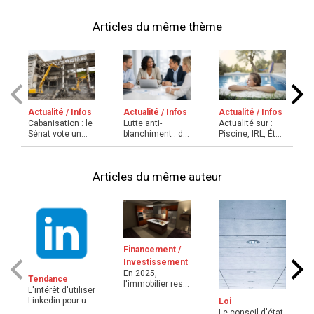
Articles du même thème
Actualité / Infos
Actualité / Infos
Actualité / Infos
Cabanisation : le
Lutte anti-
Actualité sur :
Sénat vote un
blanchiment : du
Piscine, IRL, État
texte pour
nouveau pour la
daté, Loyers
accélér ...
format ...
Articles du même auteur
Financement /
Investissement
En 2025,
Tendance
l'immobilier reste
L'intérêt d'utiliser
la valeur refuge
Linkedin pour un
Loi
des F ...
professionne ...
Le conseil d'état