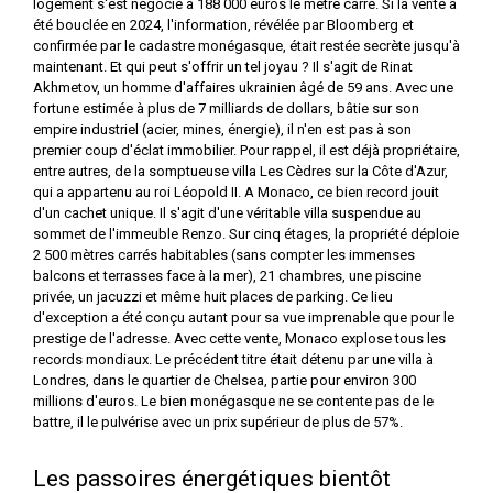
logement s'est négocié à 188 000 euros le mètre carré. Si la vente a
été bouclée en 2024, l'information, révélée par Bloomberg et
confirmée par le cadastre monégasque, était restée secrète jusqu'à
maintenant. Et qui peut s'offrir un tel joyau ? Il s'agit de Rinat
Akhmetov, un homme d'affaires ukrainien âgé de 59 ans. Avec une
fortune estimée à plus de 7 milliards de dollars, bâtie sur son
empire industriel (acier, mines, énergie), il n'en est pas à son
premier coup d'éclat immobilier. Pour rappel, il est déjà propriétaire,
entre autres, de la somptueuse villa Les Cèdres sur la Côte d'Azur,
qui a appartenu au roi Léopold II. A Monaco, ce bien record jouit
d'un cachet unique. Il s'agit d'une véritable villa suspendue au
sommet de l'immeuble Renzo. Sur cinq étages, la propriété déploie
2 500 mètres carrés habitables (sans compter les immenses
balcons et terrasses face à la mer), 21 chambres, une piscine
privée, un jacuzzi et même huit places de parking. Ce lieu
d'exception a été conçu autant pour sa vue imprenable que pour le
prestige de l'adresse. Avec cette vente, Monaco explose tous les
records mondiaux. Le précédent titre était détenu par une villa à
Londres, dans le quartier de Chelsea, partie pour environ 300
millions d'euros. Le bien monégasque ne se contente pas de le
battre, il le pulvérise avec un prix supérieur de plus de 57%.
Les passoires énergétiques bientôt