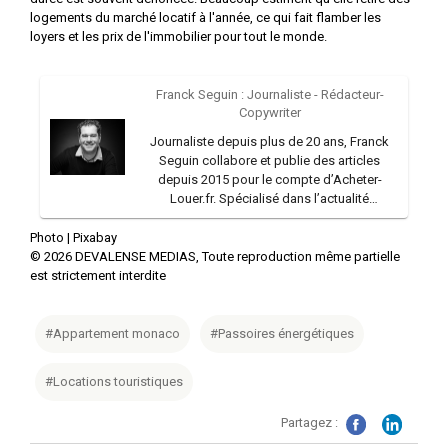
logements du marché locatif à l'année, ce qui fait flamber les
loyers et les prix de l'immobilier pour tout le monde.
Franck Seguin : Journaliste - Rédacteur-
Copywriter
Journaliste depuis plus de 20 ans, Franck
Seguin collabore et publie des articles
depuis 2015 pour le compte d’Acheter-
Louer.fr. Spécialisé dans l’actualité
immobilière, il prête également sa plume sur
des sujets portant sur les évolutions
Photo |
Pixabay
législatives et financières. Il réalise aussi des
©
2026
DEVALENSE MEDIAS, Toute reproduction même partielle
interviews et anime des webinars.
est strictement interdite
Auparavant, il a longtemps travaillé dans la
presse régionale et a collaboré durant
plusieurs années avec l’Agence France
#Appartement monaco
#Passoires énergétiques
Presse et le quotidien Le Parisien. Expert en
communication, il a également été
#Locations touristiques
enseignant en faculté au sein de l’Université
Catholique de Lille et de l’Ecole nationale
Partagez :
supérieure d’Arts et Métiers (ENSAM).