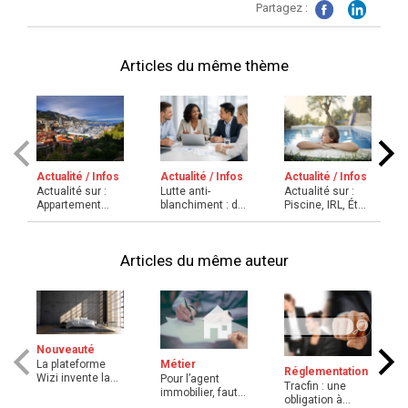
Partagez :
supérieure d’Arts et Métiers (ENSAM).
Articles du même thème
Actualité / Infos
Actualité / Infos
Actualité / Infos
Lutte anti-
Actualité sur :
Actualité sur :
blanchiment : du
Appartement
Piscine, IRL, État
nouveau pour la
Monaco,
daté, Loyers
format ...
Passoires éner ...
Articles du même auteur
Nouveauté
Métier
La plateforme
Réglementation
Wizi invente la
Pour l’agent
Tracfin : une
location
immobilier, faut-il
obligation à
immobilière ...
imprimer les