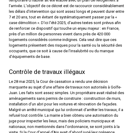
temporaire d'habiter ait été établie avec un plan de relogement à
l'arrivée. L'objectif de ce décret est de raccourcir considérablement
les délais d'intervention qui sont assez longs et peuvent durer entre
7 et 20 ans, tout en évitant de systématiquement passer par la «
case démolition ». D'ici l'été 2025, d'autres textes sont prévus afin
de renforcer ce dispositif qui touche un enjeu majeur : en France,
près d'un million de personnes vivent dans près de 420 000
logements considérés comme indignes. Cela veut dire que ces
logements présentent des risques pour la santé ou la sécurité des
occupants, que ce soit à cause de l'insalubrité ou du manque
d'équipements de base.
Contrôle de travaux illégaux
Le 28 mai 2025, la Cour de cassation a rendu une décision
marquante au sujet d'une affaire de travaux non autorisés à Golfe-
Juan. Les faits sont assez simples. Un propriétaire avait réalisé des
aménagements sans permis de construire : construction de murs,
installation d'un abri pour les voitures et rénovation de façades.
Malgré un arrêté municipal qui lui ordonnait d'arrêter les travaux, il a
refusé tout contrôle. La mairie a bien obtenu une autorisation du
juge pour inspecter les lieux, mais des policiers municipaux et
nationaux, non mentionnés dans l'ordonnance, se sont joints à la
visite. Si la Cour d'appel d'Aix avait d'abord jugé leur présence