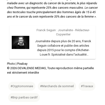
maladie avec un diagnostic du cancer de la prostate, le plus répandu
chez l'homme, qui représente 25% des cancers masculins. Le cancer
des testicules touche principalement des hommes âgés de 15 à 45
ans et le cancer du sein représente 33% des cancers de la femme ».
Franck Seguin : Journaliste - Rédacteur-
Copywriter
Journaliste depuis plus de 20 ans, Franck
Seguin collabore et publie des articles
depuis 2015 pour le compte d’Acheter-
Louer.fr. Spécialisé dans l’actualité
immobilière, il prête également sa plume sur
des sujets portant sur les évolutions
Photo |
Pixabay
législatives et financières. Il réalise aussi des
©
2026
DEVALENSE MEDIAS, Toute reproduction même partielle
interviews et anime des webinars.
est strictement interdite
Auparavant, il a longtemps travaillé dans la
presse régionale et a collaboré durant
plusieurs années avec l’Agence France
#Cryptomonnaie
#Marchands de sommeil
#Travaux
Presse et le quotidien Le Parisien. Expert en
communication, il a également été
#Bnp paribas cardif
enseignant en faculté au sein de l’Université
Catholique de Lille et de l’Ecole nationale