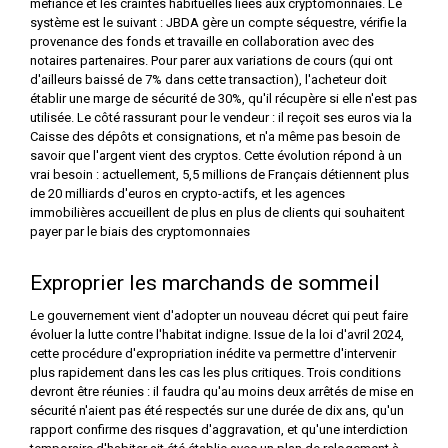
méfiance et les craintes habituelles liées aux cryptomonnaies. Le
système est le suivant : JBDA gère un compte séquestre, vérifie la
provenance des fonds et travaille en collaboration avec des
notaires partenaires. Pour parer aux variations de cours (qui ont
d'ailleurs baissé de 7% dans cette transaction), l'acheteur doit
établir une marge de sécurité de 30%, qu'il récupère si elle n'est pas
utilisée. Le côté rassurant pour le vendeur : il reçoit ses euros via la
Caisse des dépôts et consignations, et n'a même pas besoin de
savoir que l'argent vient des cryptos. Cette évolution répond à un
vrai besoin : actuellement, 5,5 millions de Français détiennent plus
de 20 milliards d'euros en crypto-actifs, et les agences
immobilières accueillent de plus en plus de clients qui souhaitent
payer par le biais des cryptomonnaies
Exproprier les marchands de sommeil
Le gouvernement vient d'adopter un nouveau décret qui peut faire
évoluer la lutte contre l'habitat indigne. Issue de la loi d'avril 2024,
cette procédure d'expropriation inédite va permettre d'intervenir
plus rapidement dans les cas les plus critiques. Trois conditions
devront être réunies : il faudra qu'au moins deux arrêtés de mise en
sécurité n'aient pas été respectés sur une durée de dix ans, qu'un
rapport confirme des risques d'aggravation, et qu'une interdiction