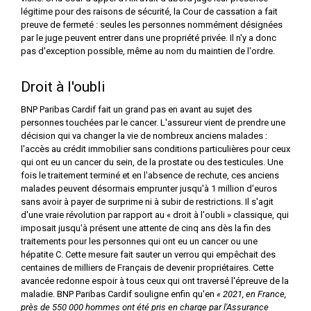
légitime pour des raisons de sécurité, la Cour de cassation a fait
preuve de fermeté : seules les personnes nommément désignées
par le juge peuvent entrer dans une propriété privée. Il n'y a donc
pas d'exception possible, même au nom du maintien de l'ordre.
Droit à l'oubli
BNP Paribas Cardif fait un grand pas en avant au sujet des
personnes touchées par le cancer. L'assureur vient de prendre une
décision qui va changer la vie de nombreux anciens malades :
l'accès au crédit immobilier sans conditions particulières pour ceux
qui ont eu un cancer du sein, de la prostate ou des testicules. Une
fois le traitement terminé et en l'absence de rechute, ces anciens
malades peuvent désormais emprunter jusqu'à 1 million d'euros
sans avoir à payer de surprime ni à subir de restrictions. Il s'agit
d'une vraie révolution par rapport au « droit à l'oubli » classique, qui
imposait jusqu'à présent une attente de cinq ans dès la fin des
traitements pour les personnes qui ont eu un cancer ou une
hépatite C. Cette mesure fait sauter un verrou qui empêchait des
centaines de milliers de Français de devenir propriétaires. Cette
avancée redonne espoir à tous ceux qui ont traversé l'épreuve de la
maladie. BNP Paribas Cardif souligne enfin qu'en
« 2021, en France,
près de 550 000 hommes ont été pris en charge par l'Assurance