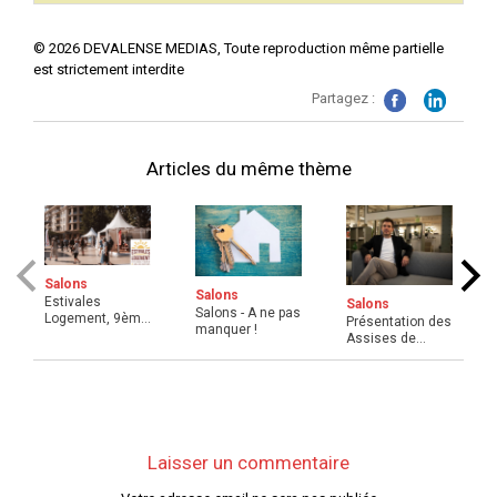
©
2026
DEVALENSE MEDIAS, Toute reproduction même partielle
est strictement interdite
Partagez :
Articles du même thème
Salons
Salons
Estivales
Salons
Salons - A ne pas
Logement, 9ème
Présentation des
manquer !
édition du grand
Assises de
festival ...
l'Immobilier de
Metz
Laisser un commentaire