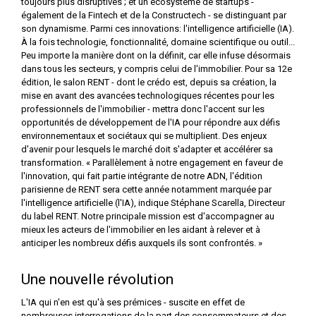
toujours plus disruptives ; et un écosystème de startups -
également de la Fintech et de la Constructech - se distinguant par
son dynamisme. Parmi ces innovations: l'intelligence artificielle (IA).
À la fois technologie, fonctionnalité, domaine scientifique ou outil...
Peu importe la manière dont on la définit, car elle infuse désormais
dans tous les secteurs, y compris celui de l'immobilier. Pour sa 12e
édition, le salon RENT - dont le crédo est, depuis sa création, la
mise en avant des avancées technologiques récentes pour les
professionnels de l'immobilier - mettra donc l'accent sur les
opportunités de développement de l'IA pour répondre aux défis
environnementaux et sociétaux qui se multiplient. Des enjeux
d'avenir pour lesquels le marché doit s'adapter et accélérer sa
transformation. « Parallèlement à notre engagement en faveur de
l'innovation, qui fait partie intégrante de notre ADN, l'édition
parisienne de RENT sera cette année notamment marquée par
l'intelligence artificielle (l'IA), indique Stéphane Scarella, Directeur
du label RENT. Notre principale mission est d'accompagner au
mieux les acteurs de l'immobilier en les aidant à relever et à
anticiper les nombreux défis auxquels ils sont confrontés. »
Une nouvelle révolution
L'IA qui n'en est qu'à ses prémices - suscite en effet de
nombreuses interrogations de la part des consommateurs et des