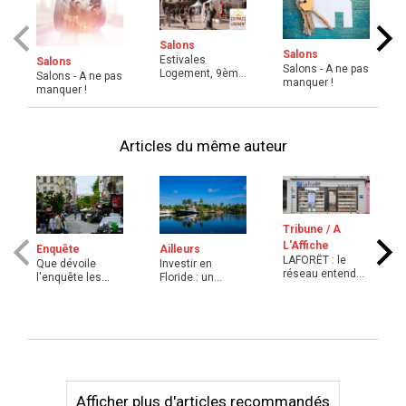
Salons
Salons
Estivales
Salons
Salons - A ne pas
Logement, 9ème
Salons - A ne pas
manquer !
édition du grand
manquer !
festival ...
Articles du même auteur
Tribune / A
L'Affiche
Enquête
Ailleurs
LAFORÊT : le
Que dévoile
Investir en
réseau entend
l'enquête les
Floride : un
gagner sur tous
Français et
placement
les ter ...
l'immobilier ...
rentable
Afficher plus d'articles recommandés