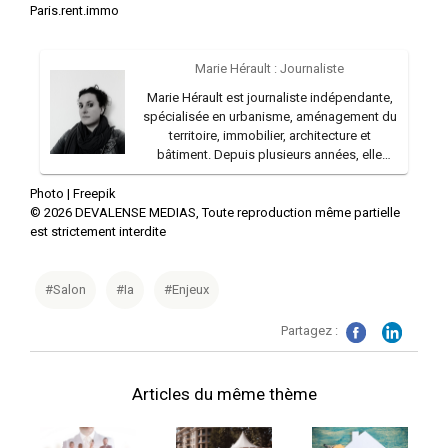
Paris.rent.immo
Marie Hérault : Journaliste
Marie Hérault est journaliste indépendante,
spécialisée en urbanisme, aménagement du
territoire, immobilier, architecture et
bâtiment. Depuis plusieurs années, elle
collabore avec différents médias et
professionnels de ces secteurs.
Photo |
Freepik
Elle est par ailleurs l'auteure du livre
©
2026
DEVALENSE MEDIAS, Toute reproduction même partielle
"Troglos, habitat et art de vivre" sur
est strictement interdite
l'architecture troglodytique.
#Salon
#Ia
#Enjeux
Partagez :
Articles du même thème