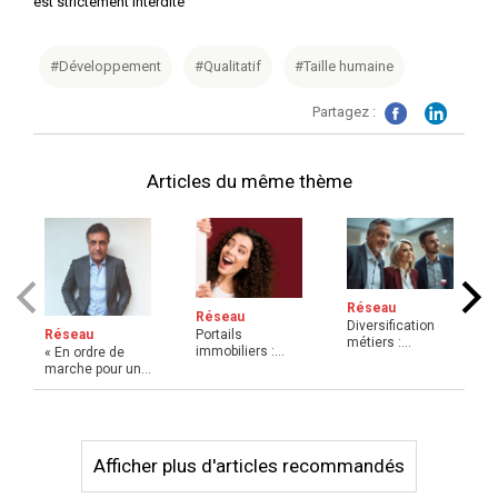
est strictement interdite
#Développement
#Qualitatif
#Taille humaine
Partagez :
Articles du même thème
Réseau
Réseau
Diversification
Portails
Réseau
métiers :
immobiliers :
« En ordre de
comment le Club
comment les
marche pour un
Pro d'Ag ...
agences indépen
réseau encore
...
plus fo ...
Afficher plus d'articles recommandés