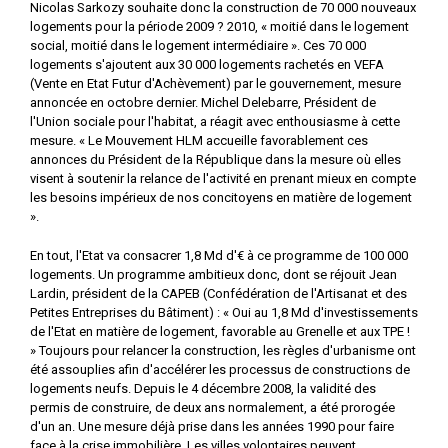
Nicolas Sarkozy souhaite donc la construction de 70 000 nouveaux
logements pour la période 2009 ? 2010, « moitié dans le logement
social, moitié dans le logement intermédiaire ». Ces 70 000
logements s'ajoutent aux 30 000 logements rachetés en VEFA
(Vente en Etat Futur d'Achèvement) par le gouvernement, mesure
annoncée en octobre dernier. Michel Delebarre, Président de
l'Union sociale pour l'habitat, a réagit avec enthousiasme à cette
mesure. « Le Mouvement HLM accueille favorablement ces
annonces du Président de la République dans la mesure où elles
visent à soutenir la relance de l'activité en prenant mieux en compte
les besoins impérieux de nos concitoyens en matière de logement
».
En tout, l'Etat va consacrer 1,8 Md d'€ à ce programme de 100 000
logements. Un programme ambitieux donc, dont se réjouit Jean
Lardin, président de la CAPEB (Confédération de l'Artisanat et des
Petites Entreprises du Bâtiment) : « Oui au 1,8 Md d'investissements
de l'Etat en matière de logement, favorable au Grenelle et aux TPE !
» Toujours pour relancer la construction, les règles d'urbanisme ont
été assouplies afin d'accélérer les processus de constructions de
logements neufs. Depuis le 4 décembre 2008, la validité des
permis de construire, de deux ans normalement, a été prorogée
d'un an. Une mesure déjà prise dans les années 1990 pour faire
face à la crise immobilière. Les villes volontaires peuvent