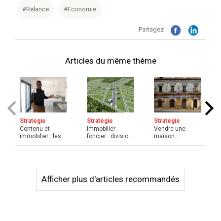
#Relance
#Economie
Partagez :
Articles du même thème
Stratégie
Stratégie
Stratégie
Contenu et
Immobilier
Vendre une
immobilier : les
foncier : division
maison
formats
parcellaire,
dégradée ou en
efficaces à in ...
quelles ...
ruine : quelles s
...
Afficher plus d'articles recommandés