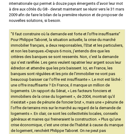
internationale qui permet à douze pays émergents d'avoir leur mot
à dire aux côtés du G8 - devrait maintenant se réunir vers le 31 mars
2009 afin de faire le bilan de la première réunion et de proposer de
nouvelles solutions, si besoin.
"Il faut construire où la demande est forte et l’offre insuffisante"
Pour Philippe Taboret, la situation actuelle, la crise du marché
immobilier français, a deux responsables, l'Etat et les particuliers,
et non les banques.«Depuis 6 mois, j'entends dire que les
critères des banques se sont resserrés. Non, c’est la demande
qui s’est raréfiée. Les gens veulent rapatrier leur argent sous leur
édredon et attendre que les prix baissent. Ici, en France, les
banques sont régulées et les prix de l'immobilier ne vont pas
beaucoup baisser car l'offre est insuffisante ». Le mot est lâché :
une offre insuffisante ? En France, il manque un million de
logements. Un rapport du Sénat, « Les facteurs fonciers et
immobiliers de la crise du logement », de 2004, montrait qu'il
n'existait « pas de pénurie de foncier brut », mais une « pénurie de
l'offre de terrains mis sur le marché au regard de la demande de
logements ». En clair, ce sont les collectivités locales, conseils
généraux et maires qui freineraient la construction. « Plus qu'une
crise économique, c'est une crise de l'habitat à cause du manque
de logement, renchérit Philippe Taboret. On ne peut pas