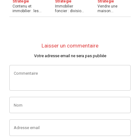
Stratégie
Stratégie
Stratégie
Contenu et
Immobilier
Vendre une
immobilier : les
foncier : division
maison
formats
parcellaire,
dégradée ou en
efficaces à in ...
quelles ...
ruine : quelles s
...
Laisser un commentaire
Votre adresse email ne sera pas publiée
Commentaire
Nom
Adresse email