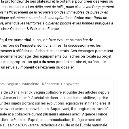
 la profondeur de ses plateaux et le potentiel pour créer des vues ou
 est réalisable.
« Les défis sont de taille, mais c'est avec l'engagement
saisir efficacement de la reconversion des immeubles de bureaux en
ritique qui mène au succès de ces opérations. Grâce aux efforts de
e, ainsi que les territoires à cibler en priorité et les bonnes pratiques à
h chez Cushman & Wakefield France.
, il est primordial, aussi, de faire évoluer sa manière de
trés lors de l'enquête, sont unanimes : la discussion avec les
ommencer à réfléchir ou à chercher un terrain. Ces échanges permettent
concerner le zonage, des équipements ou l'adhésion locale au projet.
 une proposition qui a du sens pour le territoire et, au final, de
ou un refus au moment de l'examen du dossier.
nck Seguin : Journaliste - Rédacteur- Copywriter
us de 20 ans, Franck Seguin collabore et publie des articles depuis
’Acheter-Louer.fr. Spécialisé dans l’actualité immobilière, il prête
des sujets portant sur les évolutions législatives et financières. Il
erviews et anime des webinars. Auparavant, il a longtemps travaillé
nale et a collaboré durant plusieurs années avec l’Agence France
idien Le Parisien. Expert en communication, il a également été
 au sein de l’Université Catholique de Lille et de l’Ecole nationale