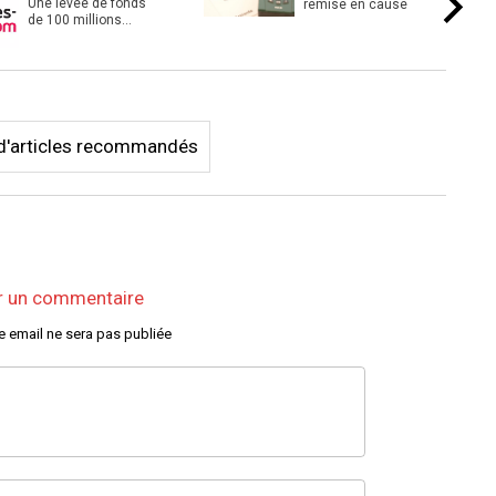
Une levée de fonds
remise en cause
de 100 millions
d’euros pour
Propriétés-p ...
s d'articles recommandés
r un commentaire
e email ne sera pas publiée