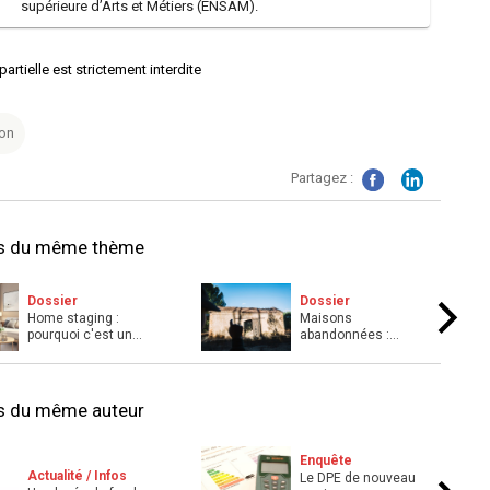
supérieure d’Arts et Métiers (ENSAM).
ielle est strictement interdite
on
Partagez :
es du même thème
Dossier
Dossier
Home staging :
Maisons
pourquoi c'est un
abandonnées :
levier clé pour vendre
processus,
vos ...
opportunités et
risques pou ...
es du même auteur
Enquête
Actualité / Infos
Le DPE de nouveau