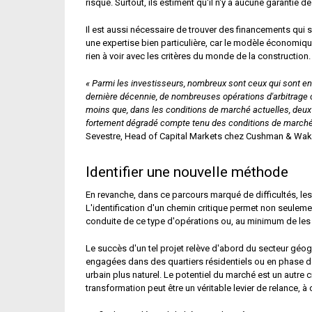
risqué. Surtout, ils estiment qu'il n'y a aucune garantie d
Il est aussi nécessaire de trouver des financements qui so
une expertise bien particulière, car le modèle économiq
rien à voir avec les critères du monde de la construction.
« Parmi les investisseurs, nombreux sont ceux qui sont en
dernière décennie, de nombreuses opérations d'arbitrage o
moins que, dans les conditions de marché actuelles, deux al
fortement dégradé compte tenu des conditions de marché a
Sevestre, Head of Capital Markets chez Cushman & Wake
Identifier une nouvelle méthode
En revanche, dans ce parcours marqué de difficultés, les 
L'identification d'un chemin critique permet non seuleme
conduite de ce type d'opérations ou, au minimum de les 
Le succès d'un tel projet relève d'abord du secteur géogr
engagées dans des quartiers résidentiels ou en phase de 
urbain plus naturel. Le potentiel du marché est un autre cr
transformation peut être un véritable levier de relance, à 