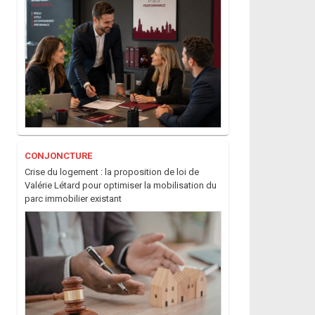
CONJONCTURE
Crise du logement : la proposition de loi de
Valérie Létard pour optimiser la mobilisation du
Dossier
Dossier
parc immobilier existant
Logement
Immobilier locatif :
intergénérationnel :
quels équipements
une réponse crédible
sont exigés en locati
à la cris ...
...
Juridique
Taux d'endettement :
Baromètre