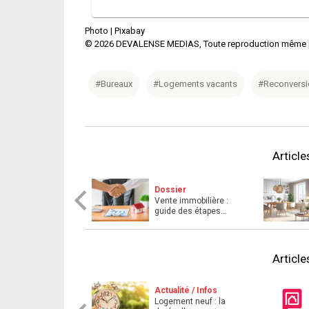
Photo |
Pixabay
©
2026
DEVALENSE MEDIAS, Toute reproduction même part
#Bureaux
#Logements vacants
#Reconversi
Articl
Dossier
Vente immobilière :
guide des étapes
clés pour les acteurs
d ...
Articl
Actualité / Infos
Logement neuf : la