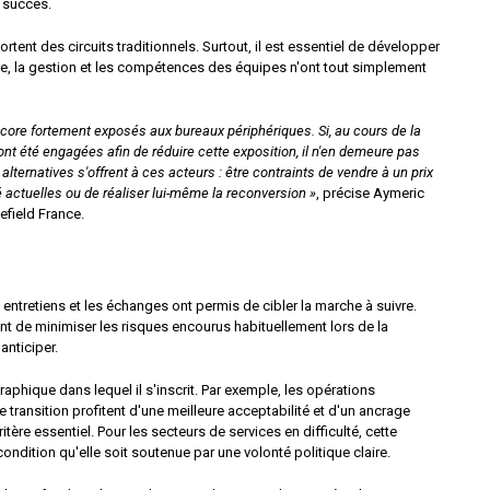
e succès.
rtent des circuits traditionnels. Surtout, il est essentiel de développer
ue, la gestion et les compétences des équipes n'ont tout simplement
core fortement exposés aux bureaux périphériques. Si, au cours de la
nt été engagées afin de réduire cette exposition, il n'en demeure pas
ternatives s'offrent à ces acteurs : être contraints de vendre à un prix
ctuelles ou de réaliser lui-même la reconversion »
, précise Aymeric
field France.
entretiens et les échanges ont permis de cibler la marche à suivre.
nt de minimiser les risques encourus habituellement lors de la
anticiper.
aphique dans lequel il s'inscrit. Par exemple, les opérations
transition profitent d'une meilleure acceptabilité et d'un ancrage
itère essentiel. Pour les secteurs de services en difficulté, cette
condition qu'elle soit soutenue par une volonté politique claire.