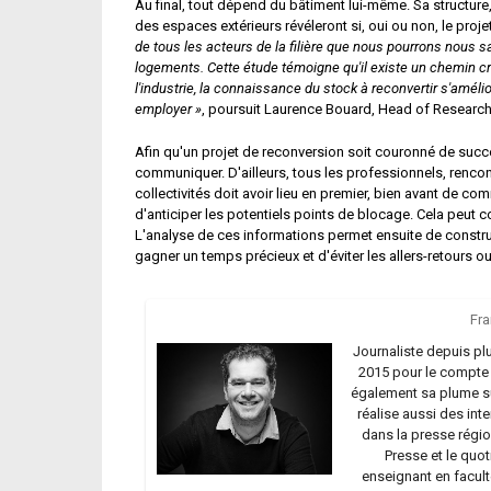
Au final, tout dépend du bâtiment lui-même. Sa structure,
des espaces extérieurs révéleront si, oui ou non, le projet
de tous les acteurs de la filière que nous pourrons nous 
logements. Cette étude témoigne qu'il existe un chemin c
l'industrie, la connaissance du stock à reconvertir s'amélior
employer »
, poursuit Laurence Bouard, Head of Researc
Afin qu'un projet de reconversion soit couronné de succès
communiquer. D'ailleurs, tous les professionnels, rencon
collectivités doit avoir lieu en premier, bien avant de c
d'anticiper les potentiels points de blocage. Cela peut 
L'analyse de ces informations permet ensuite de construire
gagner un temps précieux et d'éviter les allers-retours 
Fra
Journaliste depuis pl
2015 pour le compte d
également sa plume sur 
réalise aussi des int
dans la presse régio
Presse et le quot
enseignant en faculté