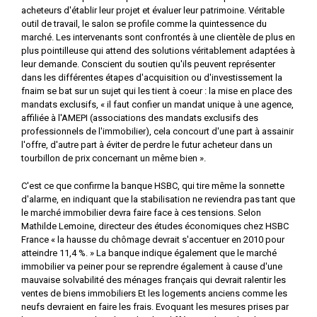
acheteurs d'établir leur projet et évaluer leur patrimoine. Véritable
outil de travail, le salon se profile comme la quintessence du
marché. Les intervenants sont confrontés à une clientèle de plus en
plus pointilleuse qui attend des solutions véritablement adaptées à
leur demande. Conscient du soutien qu'ils peuvent représenter
dans les différentes étapes d'acquisition ou d'investissement la
fnaim se bat sur un sujet qui les tient à coeur : la mise en place des
mandats exclusifs, « il faut confier un mandat unique à une agence,
affiliée à l'AMEPI (associations des mandats exclusifs des
professionnels de l'immobilier), cela concourt d'une part à assainir
l'offre, d'autre part à éviter de perdre le futur acheteur dans un
tourbillon de prix concernant un même bien ».
C'est ce que confirme la banque HSBC, qui tire même la sonnette
d'alarme, en indiquant que la stabilisation ne reviendra pas tant que
le marché immobilier devra faire face à ces tensions. Selon
Mathilde Lemoine, directeur des études économiques chez HSBC
France « la hausse du chômage devrait s'accentuer en 2010 pour
atteindre 11,4 %. » La banque indique également que le marché
immobilier va peiner pour se reprendre également à cause d'une
mauvaise solvabilité des ménages français qui devrait ralentir les
ventes de biens immobiliers Et les logements anciens comme les
neufs devraient en faire les frais. Evoquant les mesures prises par