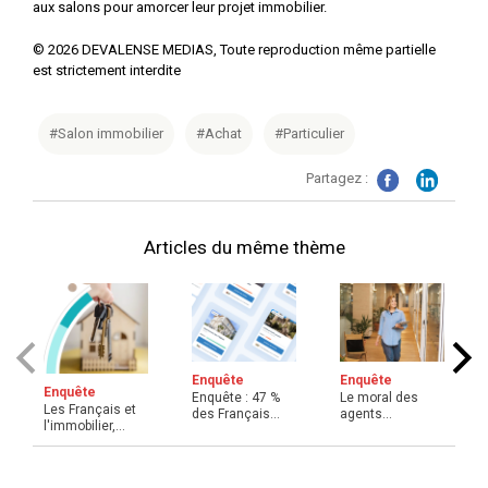
aux salons pour amorcer leur projet immobilier.
©
2026
DEVALENSE MEDIAS, Toute reproduction même partielle
est strictement interdite
#Salon immobilier
#Achat
#Particulier
Partagez :
Articles du même thème
Enquête
Enquête
Enquête
Enquête : 47 %
Le moral des
Les Français et
des Français
agents
l'immobilier,
envisagent
immobiliers
semestre 1 :
d'investir ...
repart à la
enquête ...
hausse ...