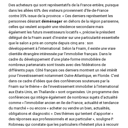
Des acheteurs qui sont représentatifs de la France entière, puisque
dans les allées 65% des visiteurs proviennent d'Ile-de-France
contre 35% issue de la province. « Ces derniers représentent les
personnes désirant
déménager
en dehors de la région parisienne,
celles qui veulent acquérir une résidence secondaire mais
également les futurs investisseurs locatifs », précise le président
délégué de la Fnaim avant d'insister sur une particularité essentielle
que le salon a pris en compte depuis cinq ans : son
développement à l'international. Selon la Fnaim, il existe une vraie
clientèle étrangère intéressée par l'immobilier français. Dans le
cadre du développement d'une plate-forme immobilière de
nombreux partenariats sont tissés avec des fédérations de
différents pays. Côté français ces derniers montrent un réel intérêt
pour l'investissement notamment Outre-Atlantique, en Floride. C'est
dans ce cadre d'idées que des conférences soutenues par la
Fnaim sur le thème « de l'investissement immobilier à l'international
aux Etats-Unis, en Thaïlande » sont organisées. Un programme des
conférences qui intègre également de nombreux sujets d'actualité
comme « l'immobilier ancien en Ile-de-France, actualité et tendance
du marché » ou encore « acheter ou vendre un bien, actualités,
obligations et diagnostic ». Des thèmes qui tentent d'apporter «
des réponses aux professionnels et aux particulier », souligne P.
Robineau qui constate que les particuliers n'hésitent plus à recourir