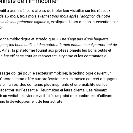
onnels de l'immobilier
a permis à leurs clients de tripler leur visibilité sur les réseaux
e six mois, trois mois avant et trois mois après l'adoption de notre
ois de leur présence digitale »
, explique-t-il lors de son intervention sur
5.
proche méthodique et stratégique.
« Il ne s'agit pas d'une baguette
iques, les bons outils et des automatismes efficaces qui permettent de
Ainsi, la plateforme fournit aux professionnels les bons outils et
re efficace, tout en respectant le rythme et les contraintes du
ssage obligé pour le secteur immobilier, la technologie devient un
ant, Cocoon Immo offre aux professionnels un moyen concret de gagner
nrichies, des contenus plus inspirants et une visibilité sur les
entrer sur l'essentiel : leur métier et leurs clients. Les réseaux
un véritable levier de visibilité : un point que confirment d'ailleurs
ans le développement de leur activité.