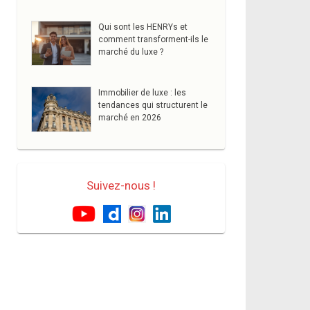
sévère du premier semestre
2026
Qui sont les HENRYs et
comment transforment-ils le
marché du luxe ?
Immobilier de luxe : les
tendances qui structurent le
marché en 2026
Suivez-nous !
Technologie - High-
Technologie - High-
tech
tech
Recherche
ChatGPT dans
immobilière avec
l'immobilier :
ChatGPT :
opportunité ou
opportunités et défis
menace ?
p ...
Financement /
Marché