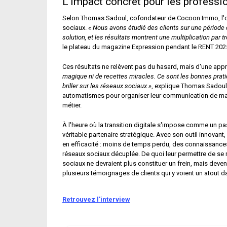
L'impact concret pour les professi
Selon Thomas Sadoul, cofondateur de Cocoon Immo, l'outil 
sociaux.
« Nous avons étudié des clients sur une période d
solution, et les résultats montrent une multiplication par tr
le plateau du magazine Expression pendant le RENT 202
Ces résultats ne relèvent pas du hasard, mais d'une ap
magique ni de recettes miracles. Ce sont les bonnes prat
briller sur les réseaux sociaux »
, explique Thomas Sadoul. 
automatismes pour organiser leur communication de maniè
métier.
À l'heure où la transition digitale s'impose comme un pa
véritable partenaire stratégique. Avec son outil innov
en efficacité : moins de temps perdu, des connaissances e
réseaux sociaux décuplée. De quoi leur permettre de se rec
sociaux ne devraient plus constituer un frein, mais devenir 
plusieurs témoignages de clients qui y voient un atout d
Retrouvez l'interview