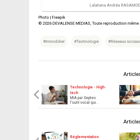
Lalatiana Andréa RASAMOELI
Photo |
Freepik
©
2026
DEVALENSE MEDIAS, Toute reproduction même part
#Immobilier
#Technologie
#Réseaux sociau
Articl
Technologie - High-
tech
MIA par Septeo :
l'outil vocal qui
simplifie et accélère
le ...
Articl
Réglementation