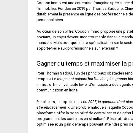
Cocoon Immo est une entreprise française spécialisée d
l'immobilier. Fondée en 2019 par Thomas Sadoul et Chin
durablement la présence en ligne des professionnels de 
personnalisées.
Au cœur de son offre, Cocoon Immo propose une platefo
sociaux, un enjeu devenu incontournable dans un marché où
mandats. Mais pourquoi cette spécialisation sur le secte
apporte-t-elle aux professionnels sur le terrain ?
Gagner du temps et maximiser la pr
Pour Thomas Sadoul, l'un des principaux obstacles renco
temps.
« Le temps est aujourd'hui l'un des plus grands bl
Immo : offrir un véritable levier d'efficacité à des agents 
communication en ligne.
Par ailleurs, il rappelle qu'
« en 2025, la question n'est plu
être efficacement »
. Une problématique à laquelle Cocoo
plateforme offre la possibilité de centraliser et de gér
programmant les contenus en simultané. Résultat : des 
optimisée et un gain de temps pouvant atteindre près d