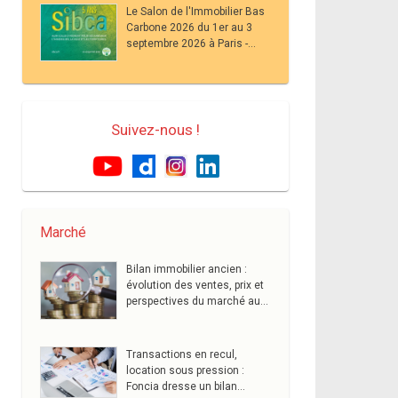
Le Salon de l'Immobilier Bas
Carbone 2026 du 1er au 3
septembre 2026 à Paris -
Grand Palais
Suivez-nous !
Marché
Bilan immobilier ancien :
évolution des ventes, prix et
perspectives du marché au
premier semestre
Transactions en recul,
location sous pression :
Foncia dresse un bilan