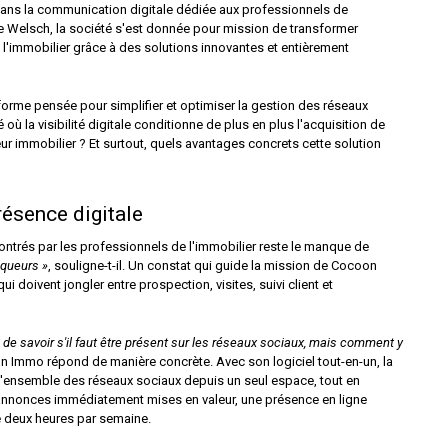
ans la communication digitale dédiée aux professionnels de
e Welsch, la société s'est donnée pour mission de transformer
l'immobilier grâce à des solutions innovantes et entièrement
rme pensée pour simplifier et optimiser la gestion des réseaux
 la visibilité digitale conditionne de plus en plus l'acquisition de
ur immobilier ? Et surtout, quels avantages concrets cette solution
ésence digitale
ntrés par les professionnels de l'immobilier reste le manque de
oqueurs »
, souligne-t-il. Un constat qui guide la mission de Cocoon
qui doivent jongler entre prospection, visites, suivi client et
s de savoir s'il faut être présent sur les réseaux sociaux, mais comment y
n Immo répond de manière concrète. Avec son logiciel tout-en-un, la
er l'ensemble des réseaux sociaux depuis un seul espace, tout en
annonces immédiatement mises en valeur, une présence en ligne
e deux heures par semaine.