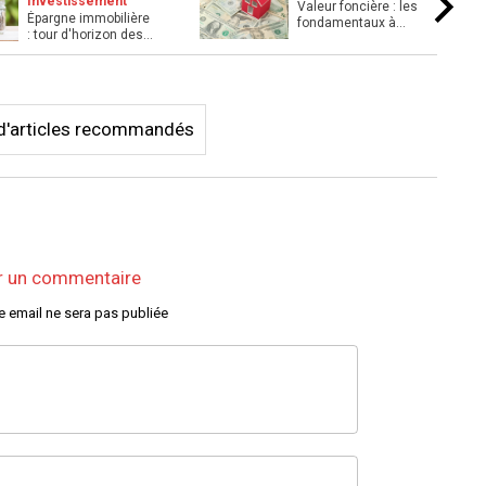
Investissement
Valeur foncière : les
Épargne immobilière
fondamentaux à
: tour d'horizon des
maîtriser pour les
solutions, de leurs ...
prof ...
s d'articles recommandés
r un commentaire
e email ne sera pas publiée