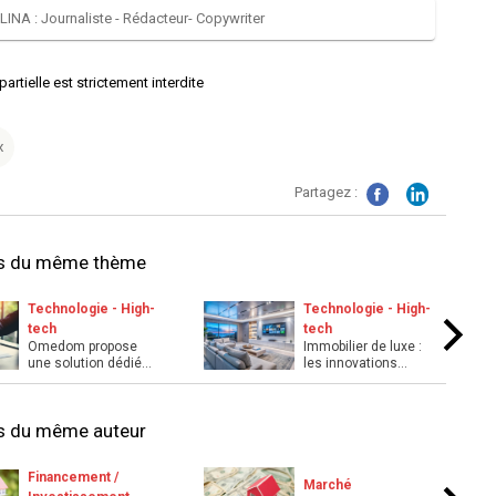
NA : Journaliste - Rédacteur- Copywriter
ielle est strictement interdite
x
Partagez :
es du même thème
Technologie - High-
Technologie - High-
tech
tech
Omedom propose
Immobilier de luxe :
une solution dédiée
les innovations
à la gestion du
technologiques clés
patrimoin ...
qui ...
es du même auteur
Financement /
Marché