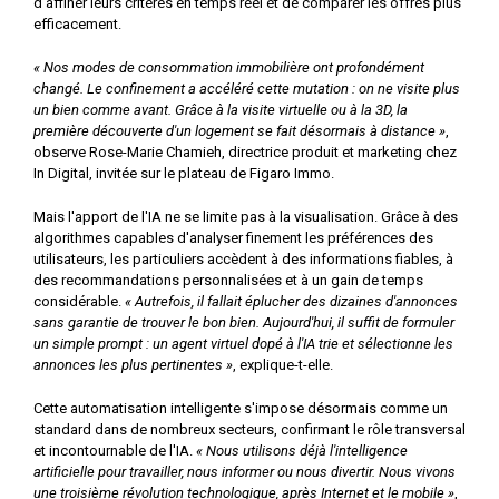
d'affiner leurs critères en temps réel et de comparer les offres plus
efficacement.
« Nos modes de consommation immobilière ont profondément
changé. Le confinement a accéléré cette mutation : on ne visite plus
un bien comme avant. Grâce à la visite virtuelle ou à la 3D, la
première découverte d'un logement se fait désormais à distance »
,
observe Rose-Marie Chamieh, directrice produit et marketing chez
In Digital, invitée sur le plateau de Figaro Immo.
Mais l'apport de l'IA ne se limite pas à la visualisation. Grâce à des
algorithmes capables d'analyser finement les préférences des
utilisateurs, les particuliers accèdent à des informations fiables, à
des recommandations personnalisées et à un gain de temps
considérable.
« Autrefois, il fallait éplucher des dizaines d'annonces
sans garantie de trouver le bon bien. Aujourd'hui, il suffit de formuler
un simple prompt : un agent virtuel dopé à l'IA trie et sélectionne les
annonces les plus pertinentes »
, explique-t-elle.
Cette automatisation intelligente s'impose désormais comme un
standard dans de nombreux secteurs, confirmant le rôle transversal
et incontournable de l'IA.
« Nous utilisons déjà l'intelligence
artificielle pour travailler, nous informer ou nous divertir. Nous vivons
une troisième révolution technologique, après Internet et le mobile »
,