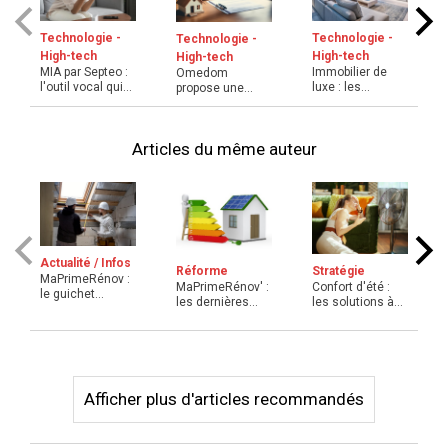
Technologie -
Technologie -
Technologie -
High-tech
High-tech
High-tech
MIA par Septeo :
Immobilier de
Omedom
l'outil vocal qui
luxe : les
propose une
simplifie et ac ...
innovations
solution dédiée à
technologique ...
la gestion du ...
Articles du même auteur
Actualité / Infos
Réforme
Stratégie
MaPrimeRénov :
MaPrimeRénov' :
Confort d'été :
le guichet
les dernières
les solutions à
réouvert avec
évolutions du
privilégier pour r
conditions ...
dispos ...
...
Afficher plus d'articles recommandés