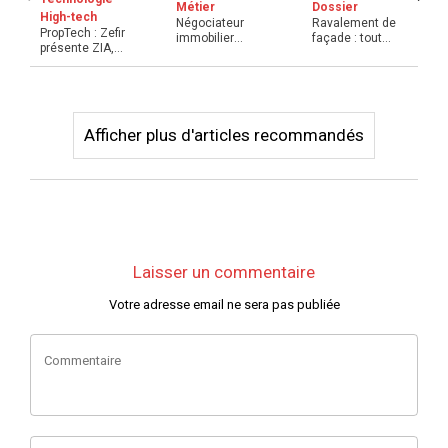
Dossier
Métier
High-tech
Ravalement de
Négociateur
PropTech : Zefir
façade : tout
immobilier
présente ZIA,
comprendre des
indépendant :
son agent
démarch ...
opportunités ...
immobilie ...
Afficher plus d'articles recommandés
Laisser un commentaire
Votre adresse email ne sera pas publiée
Commentaire