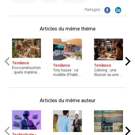
Partagez :
Articles du même thème
Tendance
Tendance
Tendance
Éco-construction
Tiny house : ce
Coliving : une
: quels matériaux
modèle d'habitat
illusion ou une
pour concilier ...
répond-il aux att
solution pour
...
résou ...
Articles du même auteur
Technologie -