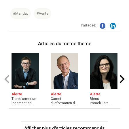
#Mandat
#Vente
Partagez :
Articles du même thème
Alerte
Alerte
Alerte
Carnet
Transformer un
Biens
d'information du
logement en
immobiliers
logement (cil) :
local
appartenant à
un ovni ? ...
professionnel, en
des personnes
...
publ ...
Afficher plus d'articles recommandés